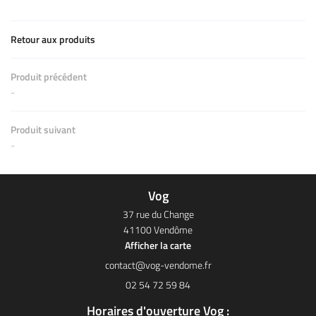
Retour aux produits
Produit précédent
-
Produit suivant
-
Vog
37 rue du Change
41100 Vendôme
Afficher la carte
02 54 72 59 84
Horaires d'ouverture Vog :