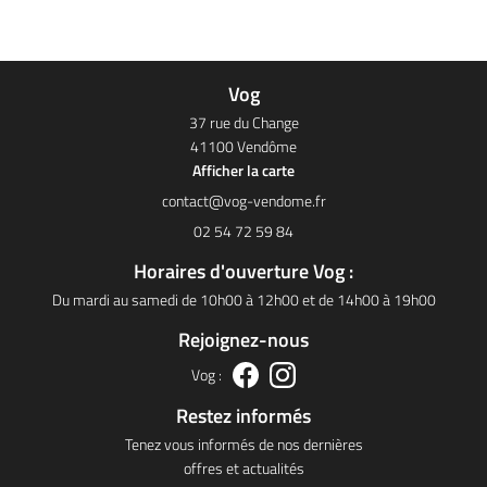
02 54 72 59 8
ACCUEIL
Vog
VOG
37 rue du Change
TRE CATALOGUE
41100 Vendôme
Afficher la carte
Restez infor
ACTUALITÉS
02 54 72 59 84
INSCRIPTION NEWS
CONTACT
Horaires d'ouverture Vog :
Du mardi au samedi de 10h00 à 12h00 et de 14h00 à 19h00
Rejoignez-nou
Rejoignez-nous
Vog :
Restez informés
Tenez vous informés de nos dernières
offres et actualités