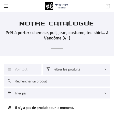


37 rue du Change
41100 Vendôme
02 54 72 59 84
Notre catalogue
Prêt à porter : chemise, pull, jean, costume, tee shirt... à
Vendôme (41)
Voir tout
Filtrer les produits


Adresse email de réception


En cochant cette case, vous consentez à recevoir nos propositions commerciales à
Trier par
l'adresse email indiqué ci-dessus. Vous pouvez vous désinscrire à tout moment en

Une question
utilisant
le formulaire de désinscription
.
Il n'y a pas de produit pour le moment.

INSCRIPTION