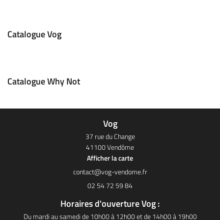
Une question
Catalogue Vog
02 54 72 59 8
ACCUEIL
Catalogue Why Not
VOG
TRE CATALOGUE
Restez infor
Vog
ACTUALITÉS
37 rue du Change
INSCRIPTION NEWS
41100 Vendôme
CONTACT
Afficher la carte
Rejoignez-nou
02 54 72 59 84
Horaires d'ouverture Vog :
Du mardi au samedi de 10h00 à 12h00 et de 14h00 à 19h00