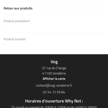
Retour aux produits
Produit précédent
-
Produit suivant
-
Vog
37 rue du Change
41100 Vendôme
Afficher la carte
02 54 72 59 84
Horaires d'ouverture Why Not :
Du mardi au samedi de 10h00 à 12h00 et de 14h00 à 19h00