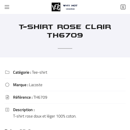


37 rue du Change
41100 Vendôme
02 54 72 59 84
T-shirt rose clair
TH6709
Catégorie :
Tee-shirt

Marque :
Lacoste

Adresse email de réception

Référence :
TH6709

En cochant cette case, vous consentez à recevoir nos propositions commerciales à
l'adresse email indiqué ci-dessus. Vous pouvez vous désinscrire à tout moment en
Description :
utilisant
le formulaire de désinscription
.

T-shirt rose doux et léger 100% coton.
INSCRIPTION