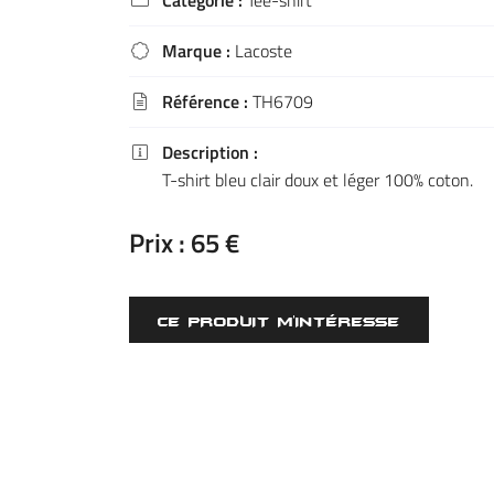
Catégorie :
Tee-shirt

email indiqué ci-dessus. Vous pouvez vous désinscrire à tout moment en utilisant
l
de désinscription
.
Marque :
Lacoste

INSCRIPTION
Référence :
TH6709

Description :

T-shirt bleu clair doux et léger 100% coton.
Prix :
65 €
CE PRODUIT M'INTÉRESSE