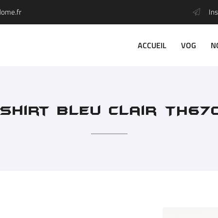
Ins
ACCUEIL
VOG
N
-shirt bleu clair TH67
l'adresse