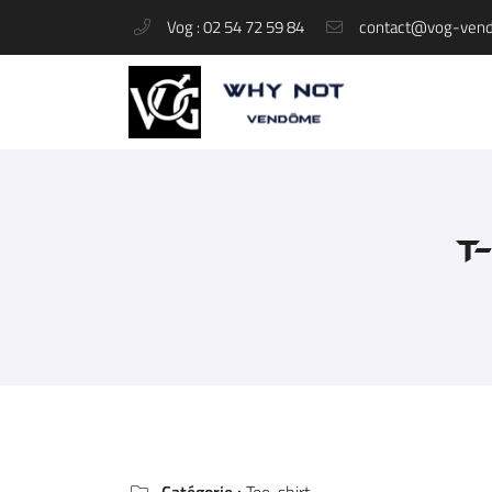
Vog : 02 54 72 59 84
37 rue du Change
41100 Vendôme
02 54 72 59 84
T
Adresse email de réception

En cochant cette case, vous consentez à recevoir nos propositions commerciales à 