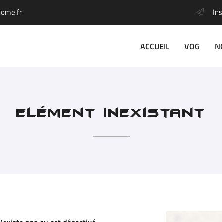
Ins
ACCUEIL
VOG
N
Elément inexistant
l'adresse