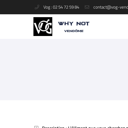
Vog : 02 54 72 59 84
37 rue du Change
41100 Vendôme
02 54 72 59 84
Adresse email de réception

En cochant cette case, vous consentez à recevoir nos propositions commerciales à 