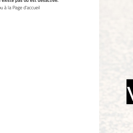
'existe pas ou est désactivé.
e formulaire
u à la
Page d'accueil