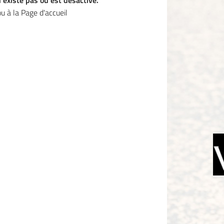
'existe pas ou est désactivé.
e formulaire
u à la
Page d'accueil