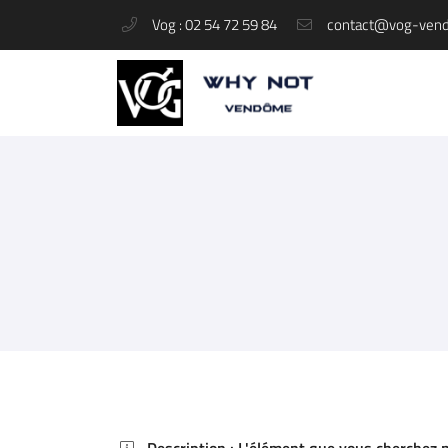
Vog : 02 54 72 59 84
37 rue du Change
41100 Vendôme
02 54 72 59 84
Adresse email de réception

En cochant cette case, vous consentez à recevoir nos propositions commerciales à 