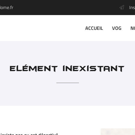
Ins
ACCUEIL
VOG
N
Elément inexistant
l'adresse