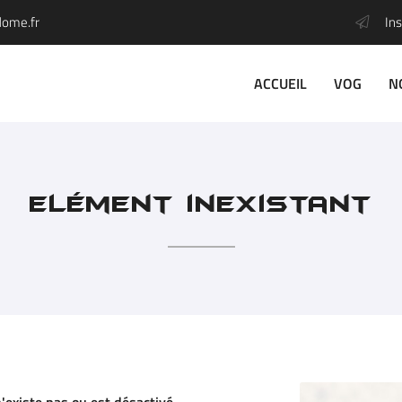
Ins
ACCUEIL
VOG
N
Elément inexistant
l'adresse