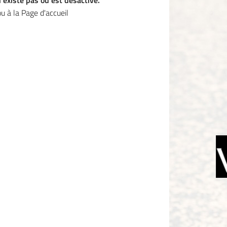
'existe pas ou est désactivé.
e formulaire
u à la
Page d'accueil