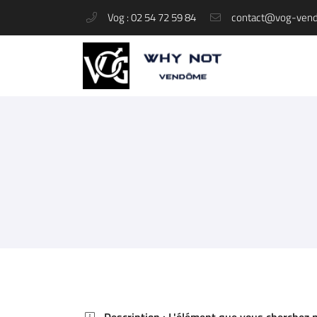
Vog : 02 54 72 59 84
37 rue du Change
41100 Vendôme
02 54 72 59 84
Adresse email de réception

En cochant cette case, vous consentez à recevoir nos propositions commerciales à 