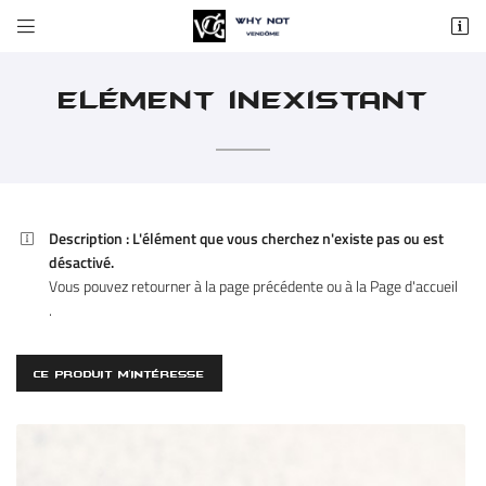


37 rue du Change
41100 Vendôme
02 54 72 59 84
Elément inexistant
Description :
L'élément que vous cherchez n'existe pas ou est

désactivé.
Vous pouvez
retourner à la page précédente
ou à la
Page d'accueil
.
Adresse email de réception

CE PRODUIT M'INTÉRESSE
En cochant cette case, vous consentez à recevoir nos propositions commerciales à
l'adresse email indiqué ci-dessus. Vous pouvez vous désinscrire à tout moment en
utilisant
le formulaire de désinscription
.
INSCRIPTION