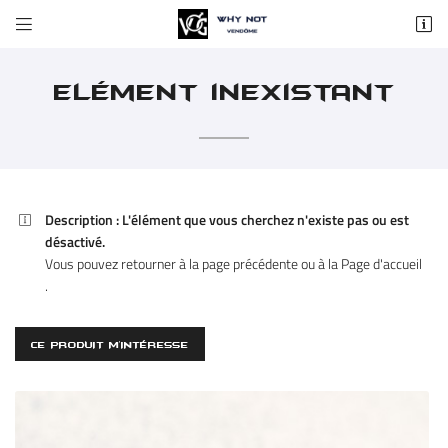


37 rue du Change
41100 Vendôme
02 54 72 59 84
Elément inexistant
Description :
L'élément que vous cherchez n'existe pas ou est

désactivé.
Vous pouvez
retourner à la page précédente
ou à la
Page d'accueil
.
Adresse email de réception

CE PRODUIT M'INTÉRESSE
En cochant cette case, vous consentez à recevoir nos propositions commerciales à
l'adresse email indiqué ci-dessus. Vous pouvez vous désinscrire à tout moment en
utilisant
le formulaire de désinscription
.
INSCRIPTION