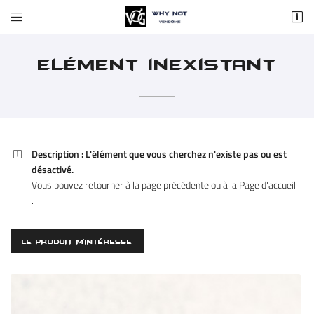


37 rue du Change
41100 Vendôme
02 54 72 59 84
Elément inexistant
Description :
L'élément que vous cherchez n'existe pas ou est

désactivé.
Vous pouvez
retourner à la page précédente
ou à la
Page d'accueil
.
Adresse email de réception

CE PRODUIT M'INTÉRESSE
En cochant cette case, vous consentez à recevoir nos propositions commerciales à
l'adresse email indiqué ci-dessus. Vous pouvez vous désinscrire à tout moment en
utilisant
le formulaire de désinscription
.
INSCRIPTION